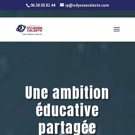
06.38.03.82.44
rp@odysseeceleste.com
Email
LinkedIn
WhatsApp
Telegram
Facebook
Twitter
Partager
Une ambition
éducative
partagée