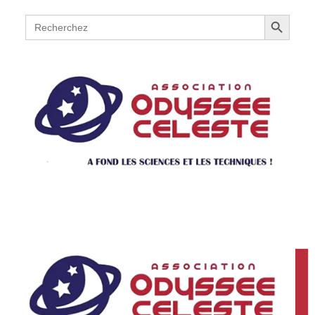
Search Button
Search
for: