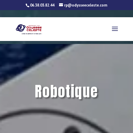
06.38.03.82.44
rp@odysseeceleste.com
Email
LinkedIn
WhatsApp
Telegram
Facebook
Twitter
Partager
Robotique