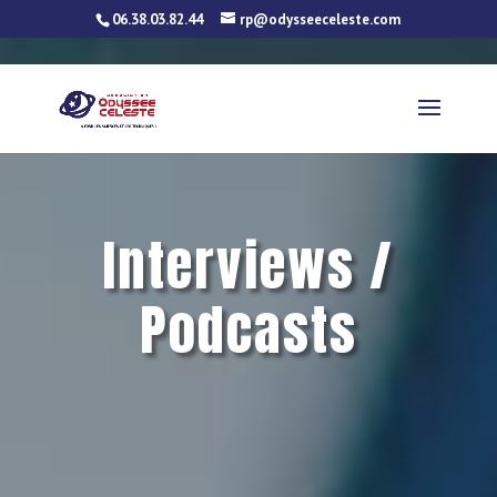
06.38.03.82.44
rp@odysseeceleste.com
Interviews /
Podcasts