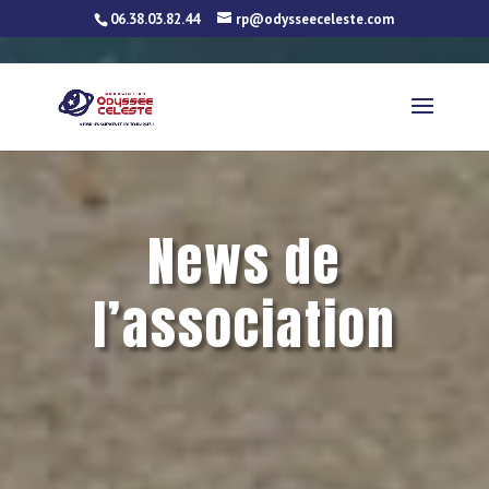
06.38.03.82.44
rp@odysseeceleste.com
News de
l’association