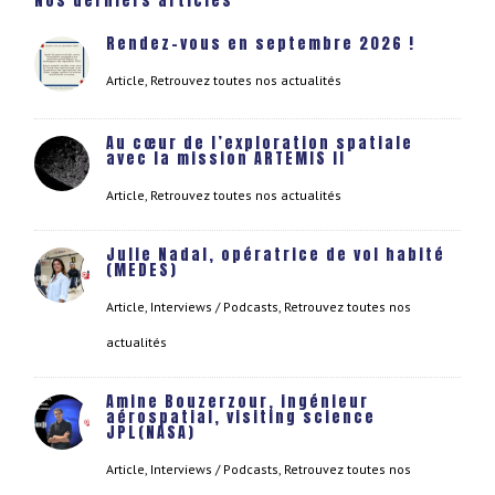
Nos derniers articles
Rendez-vous en septembre 2026 !
Article
,
Retrouvez toutes nos actualités
Au cœur de l’exploration spatiale
avec la mission ARTEMIS II
Article
,
Retrouvez toutes nos actualités
Julie Nadal, opératrice de vol habité
(MEDES)
Article
,
Interviews / Podcasts
,
Retrouvez toutes nos
actualités
Amine Bouzerzour, ingénieur
aérospatial, visiting science
JPL(NASA)
Article
,
Interviews / Podcasts
,
Retrouvez toutes nos