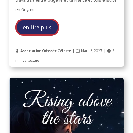
travaillait entre l’Algérie et la France et puis ensuite
en Guyane."
en lire plus
Association Odyssée Céleste
|
Mar 16, 2023
|
2



min de lecture