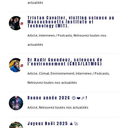
actualités
Tristan Cavalier, visiting science au
Massachusetts Institute of
Technology (MIT).
Article
,
Interviews / Podcasts
,
Retrouvez toutes nos
actualités
Dr Nadir Guendouz, sciences de
l’environnement (CNES/LATMOS)
Article
,
Climat
,
Environnement
,
Interviews / Podcasts
,
Retrouvez toutes nos actualités
Bonne année 2026 😍❤️🎉!
Article
,
Retrouvez toutes nos actualités
Joyeux Noël 2025 🎄🚀