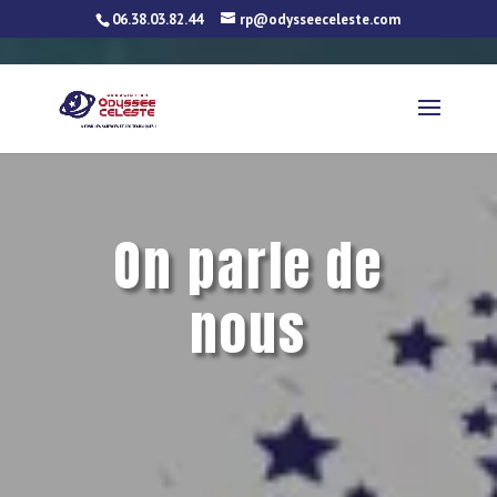
06.38.03.82.44
rp@odysseeceleste.com
On parle de
nous