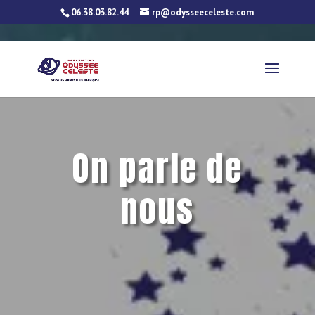
06.38.03.82.44
rp@odysseeceleste.com
On parle de
nous