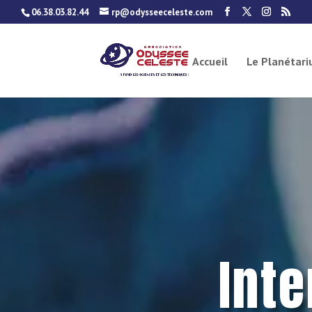
06.38.03.82.44
rp@odysseeceleste.com
Accueil
Le Planétar
Int