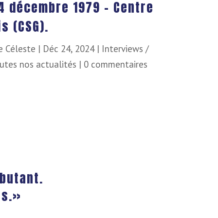
24 décembre 1979 – Centre
s (CSG).
e Céleste
|
Déc 24, 2024
|
Interviews /
utes nos actualités
|
0 commentaires
butant.
as.»