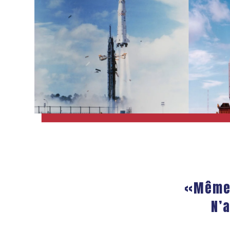
«Même 
N’a