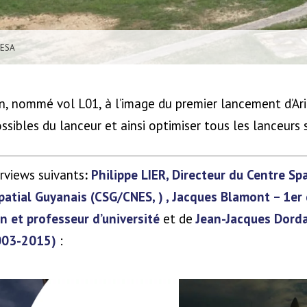
/ESA
ion, nommé vol L01, à l’image du premier lancement d’Aria
ibles du lanceur et ainsi optimiser tous les lanceurs 
views suivants
:
Philippe LIER, Directeur du Centre Sp
patial Guyanais (CSG/CNES, ) ,
Jacques Blamont – 1er d
n et professeur d’université
et de
Jean-Jacques Dorda
003-2015)
: