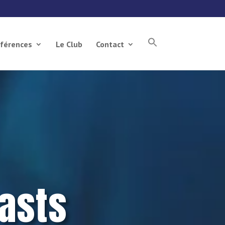
férences
Le Club
Contact
asts