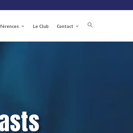
férences
Le Club
Contact
asts