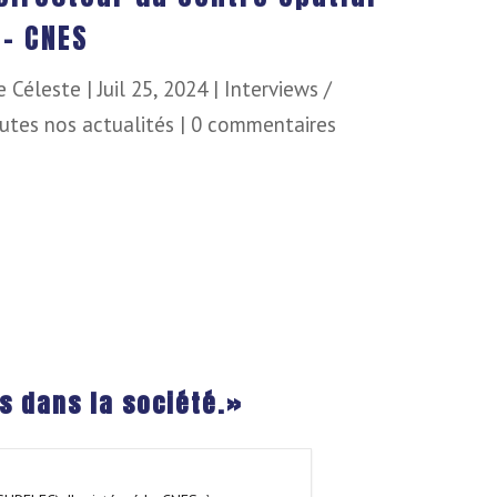
 – CNES
e Céleste
|
Juil 25, 2024
|
Interviews /
utes nos actualités
|
0 commentaires
es dans la société.»