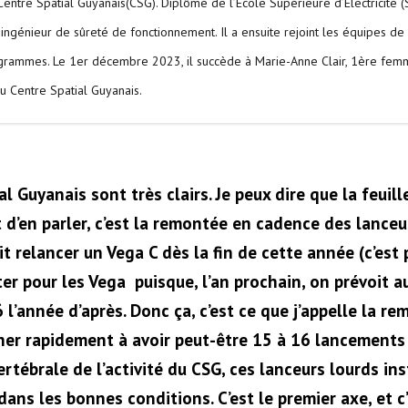
 Centre Spatial Guyanais(CSG). Diplômé de l’École Supérieure d’Électricité (
génieur de sûreté de fonctionnement. Il a ensuite rejoint les équipes d
rogrammes. Le 1er décembre 2023, il succède à Marie-Anne Clair, 1ère femm
u Centre Spatial Guyanais.
l Guyanais sont très clairs. Je peux dire que la feui
t d’en parler, c’est la remontée en cadence des lanceur
t relancer un Vega C dès la fin de cette année (c’est 
er pour les Vega puisque, l’an prochain, on prévoit au
 l’année d’après. Donc ça, c’est ce que j’appelle la 
ner rapidement à avoir peut-être 15 à 16 lancements
vertébrale de l’activité du CSG, ces lanceurs lourds in
ans les bonnes conditions. C’est le premier axe, et c