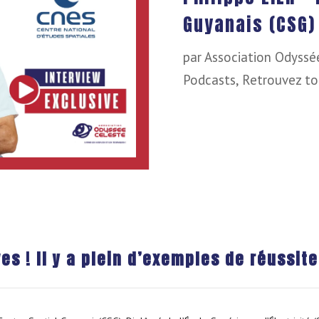
Guyanais (CSG)
par
Association Odyssé
Podcasts
,
Retrouvez to
es ! Il y a plein d’exemples de réussit