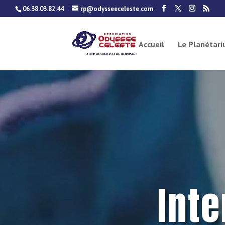
06.38.03.82.44
rp@odysseeceleste.com
Accueil
Le Planétar
Int