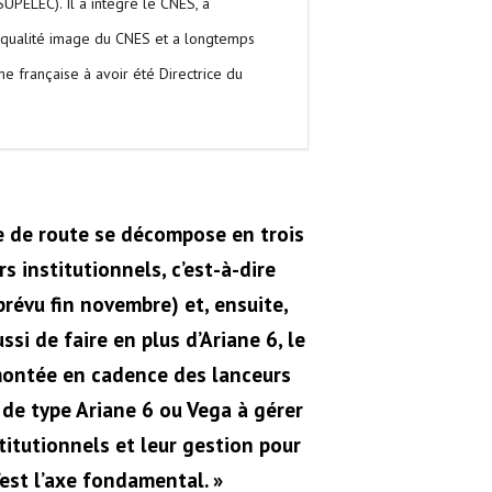
SUPELEC). Il a intégré le CNES, à
e qualité image du CNES et a longtemps
e française à avoir été Directrice du
lle de route se décompose en trois
s institutionnels, c’est-à-dire
prévu fin novembre) et, ensuite,
ssi de faire en plus d’Ariane 6, le
remontée en cadence des lanceurs
 de type Ariane 6 ou Vega à gérer
stitutionnels et leur gestion pour
’est l’axe fondamental. »