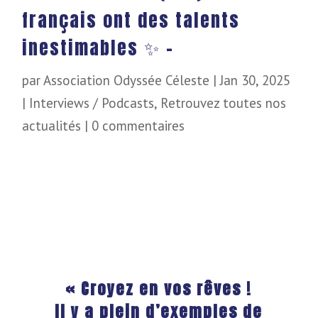
français ont des talents
inestimables ✨ –
par
Association Odyssée Céleste
|
Jan 30, 2025
|
Interviews / Podcasts
,
Retrouvez toutes nos
actualités
|
0 commentaires
« Croyez en vos rêves !
Il y a plein d’exemples de