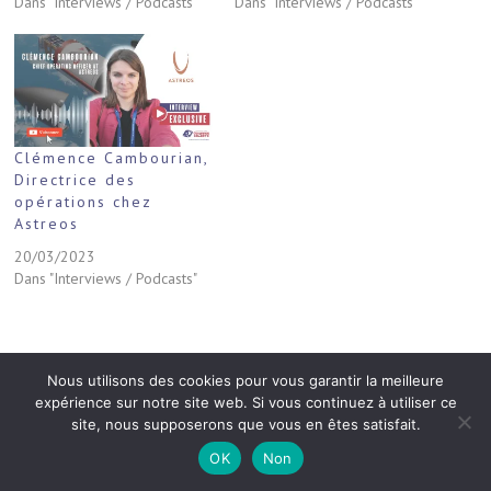
Dans "Interviews / Podcasts"
Dans "Interviews / Podcasts"
Clémence Cambourian,
Directrice des
opérations chez
Astreos
20/03/2023
Dans "Interviews / Podcasts"
Nous utilisons des cookies pour vous garantir la meilleure
expérience sur notre site web. Si vous continuez à utiliser ce
site, nous supposerons que vous en êtes satisfait.
OK
Non