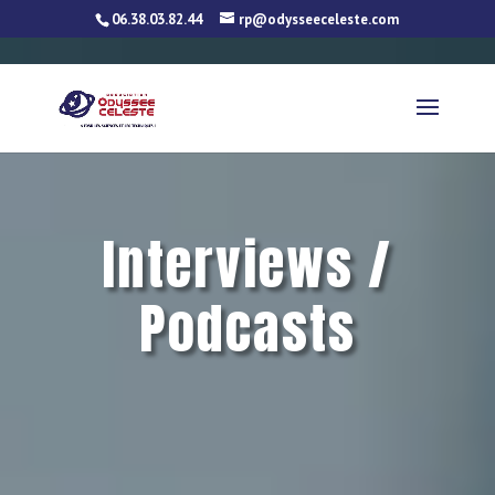
06.38.03.82.44
rp@odysseeceleste.com
Interviews /
Podcasts