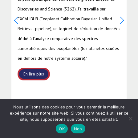
r
stage était de développer, tester et valider un
fied
algorithme de déploiement du dit hélicoptère depuis
e données
un jetpack pour un déploiement sûr et robuste aux
conditions martiennes. J’y ai développé un algorithme
 situées
de contrôle en temps réel que j’ai déployé et testé en
soufflerie afin de le valider.
En lire plus
Nous utilisons des cookies pour vous garantir la meilleure
expérience sur notre site web. Si vous continuez à utiliser ce
site, nous supposerons que vous en êtes satisfait.
OK
Non