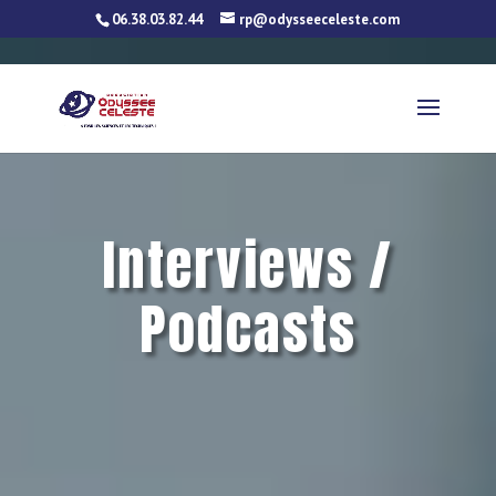
06.38.03.82.44
rp@odysseeceleste.com
Interviews /
Podcasts