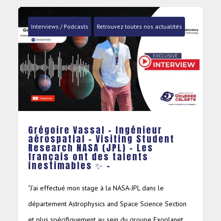
lités
Interviews / Podcasts
Retrouvez toutes nos actualités
Valentin Gaucher – Ingénieur
nt
aérospatial – Visiting Student
Research NASA (JPL) – Les
français ont des talents
inestimables ✨ –
J’ai travaillé sur le déploiement du futur hélicoptère
ection
martien, nommé Chopper, sous la tutelle entre autre de
lanet
Jeff Delaune que vous avez interviewé. L’objectif du