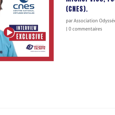
(CNES).
par
Association Odyssé
|
0 commentaires