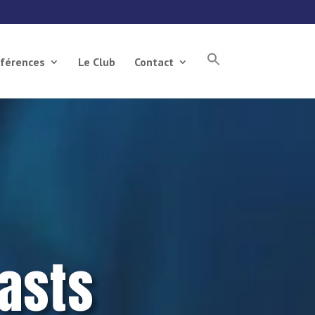
férences
Le Club
Contact
asts