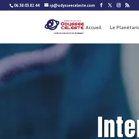
06.38.03.82.44
rp@odysseeceleste.com
Accueil
Le Planétar
Int