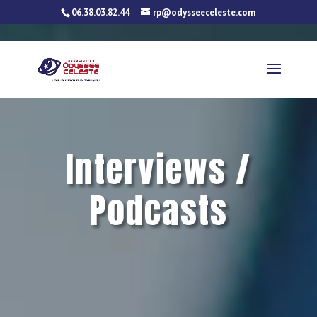
06.38.03.82.44
rp@odysseeceleste.com
Interviews /
Podcasts