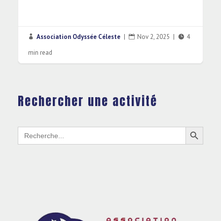
4
Association Odyssée Céleste
|
Oct 5, 2025
|
4



min read
Rechercher une activité
Search Button
Search
for: