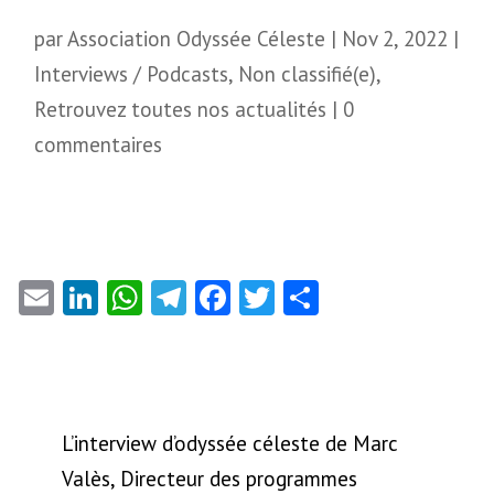
par
Association Odyssée Céleste
|
Nov 2, 2022
|
Interviews / Podcasts
,
Non classifié(e)
,
Retrouvez toutes nos actualités
|
0
commentaires
Email
LinkedIn
WhatsApp
Telegram
Facebook
Twitter
Partager
L’interview d’odyssée céleste de Marc
Valès, Directeur des programmes