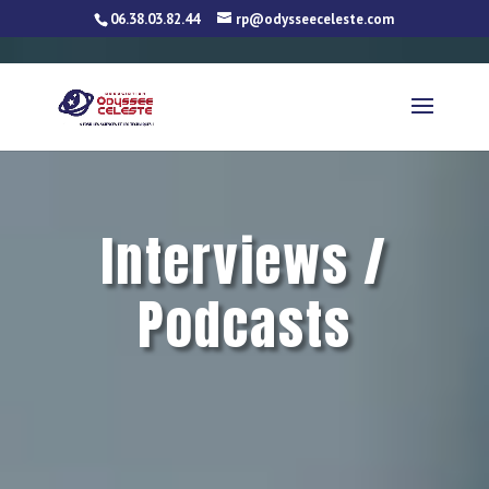
06.38.03.82.44
rp@odysseeceleste.com
Interviews /
Podcasts