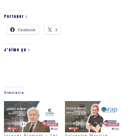
Partager :
Facebook
X
J’aime ça :
Similaire
Jacques Blamont – 1er
Sylvestre Maurice,