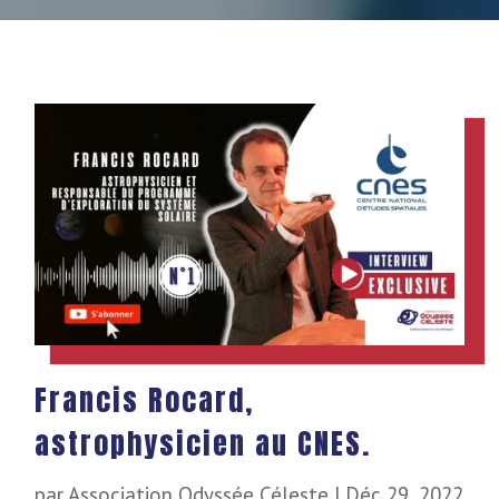
Francis Rocard,
astrophysicien au CNES.
par
Association Odyssée Céleste
|
Déc 29, 2022