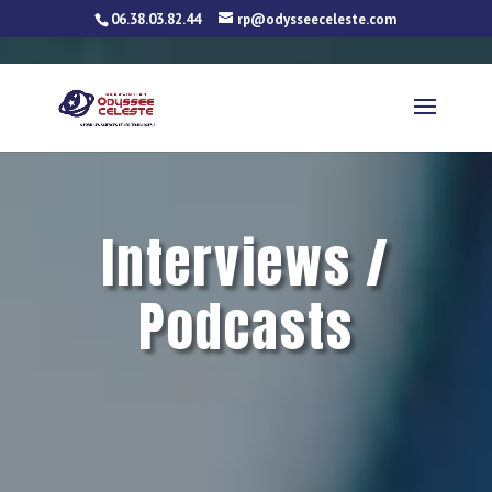
06.38.03.82.44
rp@odysseeceleste.com
Interviews /
Podcasts