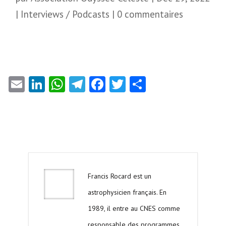
|
Interviews / Podcasts
|
0 commentaires
Email
LinkedIn
WhatsApp
Telegram
Facebook
Twitter
Partager
Francis Rocard est un
astrophysicien français. En
1989, il entre au CNES comme
responsable des programmes