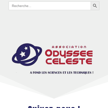
Search Button
Search
for: