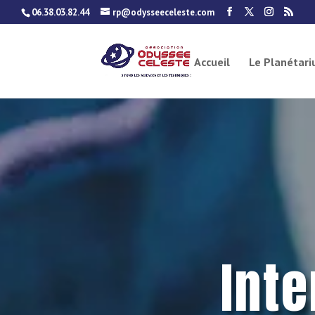
06.38.03.82.44
rp@odysseeceleste.com
Accueil
Le Planétar
Int