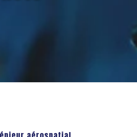
génieur aérospatial