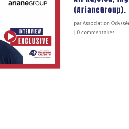
(ArianeGroup).
par
Association Odyssé
|
0 commentaires