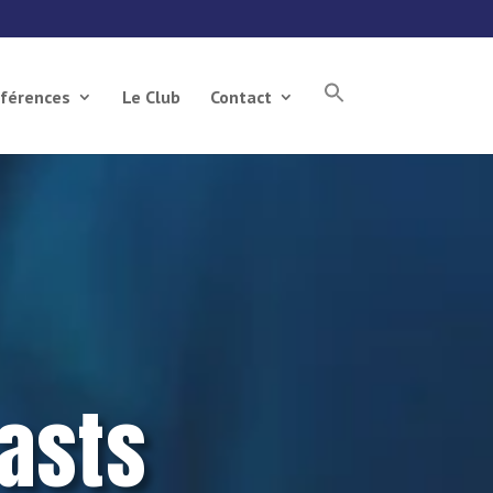
férences
Le Club
Contact
asts