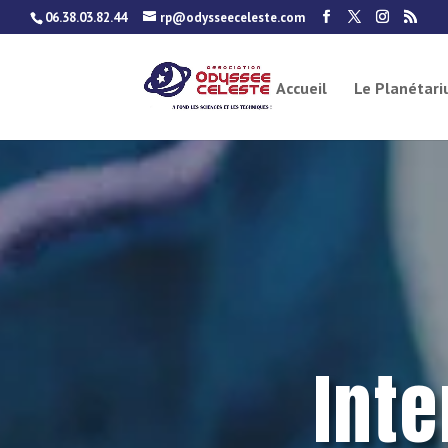
06.38.03.82.44
rp@odysseeceleste.com
Accueil
Le Planétar
Int