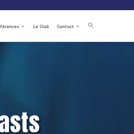
férences
Le Club
Contact
asts