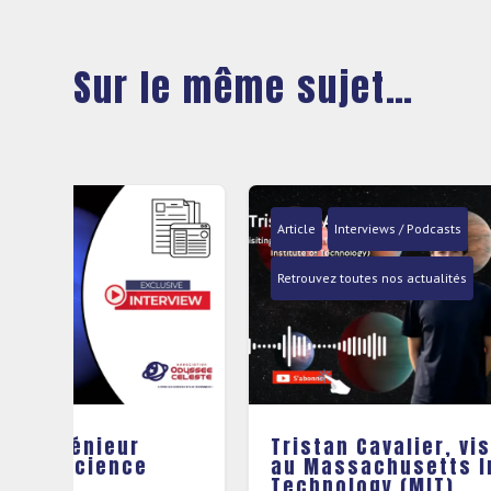
Sur le même sujet…
Article
Interviews / Podcasts
Retrouvez toutes nos actualités
Tristan Cavalier, visiting science
au Massachusetts Institute of
Technology (MIT).