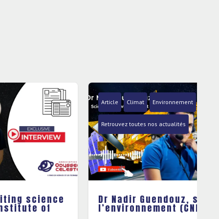
Article
Climat
Environnement
Interviews / Podcasts
Retrouvez toutes nos actualités
Dr Nadir Guendouz, sciences de
l’environnement (CNES/LATMOS)